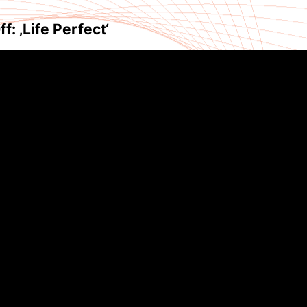
ff
: ‚Life Perfect‘