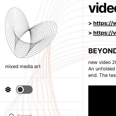
vide
Skip
to
the
content
>
https:/
>
https:/
BEYON
new video 2
mixed media art
An unfolded 
end. The tes