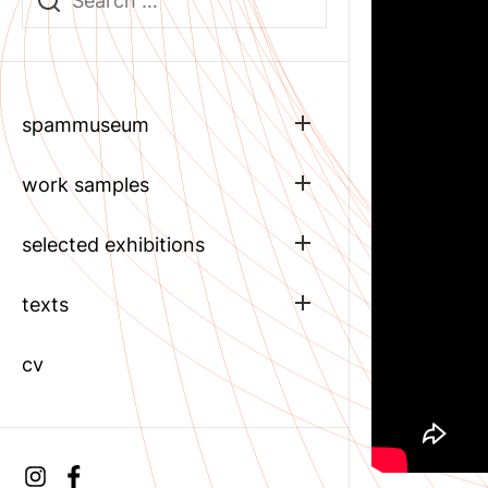
Show
spammuseum
sub
menu
Show
work samples
sub
menu
Show
selected exhibitions
sub
menu
Show
texts
sub
menu
cv
Instagram
facebook