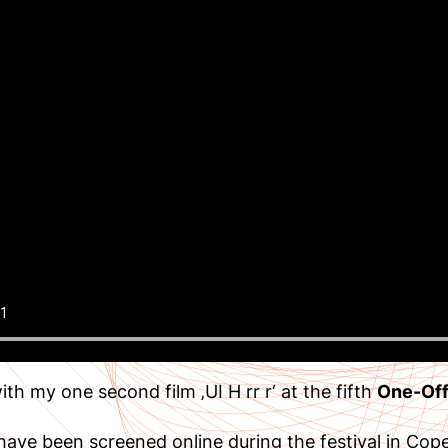
ith my one second film ‚UI H rr r‘ at the fifth
One-Off
ave been screened online during the festival in Cop