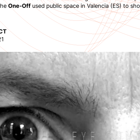
 the
One-Off
used public space in Valencia (ES) to sho
CT
21