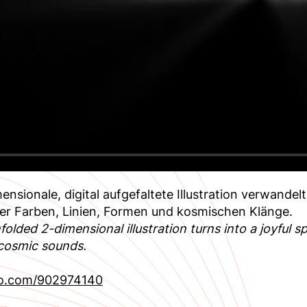
ensionale, digital aufgefaltete Illustration verwandel
er Farben, Linien, Formen und kosmischen Klänge.
nfolded 2-dimensional illustration turns into a joyful s
cosmic sounds.
eo.com/902974140