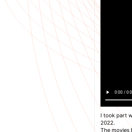
I took part w
2022.
The movies h