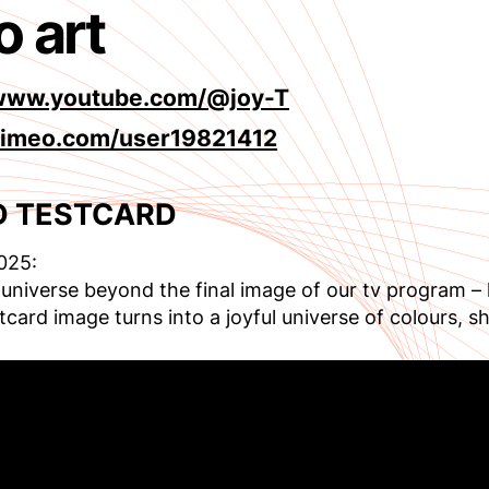
o art
/www.youtube.com/@joy-T
/vimeo.com/user19821412
D TESTCARD
025:
universe beyond the final image of our tv program –
tcard image turns into a joyful universe of colours,