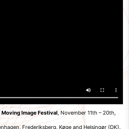
 Moving Image Festival
, November 11th – 20th,
enhagen, Frederiksberg, Køge and Helsingør (DK).