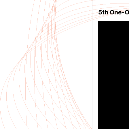
5th
One-O