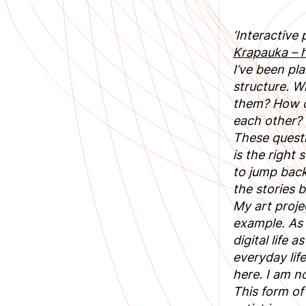
‘Interactive 
Krapauka – 
I’ve been pl
structure. W
them? How c
each other?
These questi
is the right
to jump back
the stories 
My art proje
example. As 
digital life
everyday lif
here. I am no
This form of