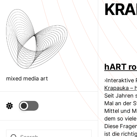
KRA
Skip
to
the
content
hART ro
mixed media art
›Interaktive
Krapauka – 
Seit Jahren 
Mal an der S
Mittel und 
dem so viele
Diese Fragen
ist die rich