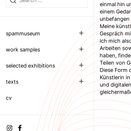
einmal hin u
einem Gedan
unbefangen 
Meine künstl
Show
spammuseum
Gespräch mit
sub
ich mich als
menu
Arbeiten sow
Show
work samples
sub
haben, finde
menu
Teilen von 
Show
selected exhibitions
Diese Form d
sub
menu
Künstlerin i
Show
texts
und digitale
sub
menu
gleichermaße
cv
Instagram
facebook