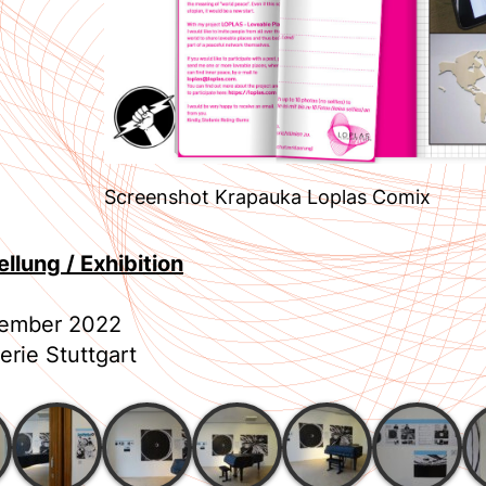
Screenshot Krapauka Loplas Comix
llung / Exhibition
zember 2022
rie Stuttgart