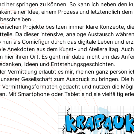
nd her springen zu können. So kann ich neben den ku
ken, einer Idee, einem Prozess und letztendlich de
beschreiben.
erischen Projekte besitzen immer klare Konzepte, die
teile. Da dieser intensive, analoge Austausch währ
o nun als Comicfigur durch das digitale Leben und e
ie Anekdoten aus dem Kunst- und Atelieralltag. Auch
n hier ihren Ort. Es geht mir dabei nicht um das An
Gedanken, Ideen und Entstehungsgeschichten.
er Vermittlung erlaubt es mir, meinen ganz persönlic
n unserer Gesellschaft zum Ausdruck zu bringen. Die
n Vermittlungsformaten gedacht und nutzen die Mögl
n. Mit Smartphone oder Tablet sind sie vielfältig erl