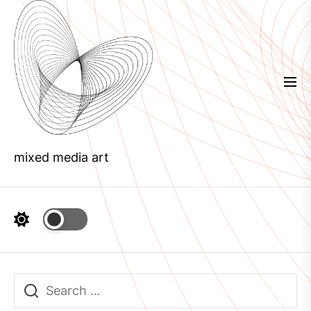
Skip
to
the
content
mixed media art