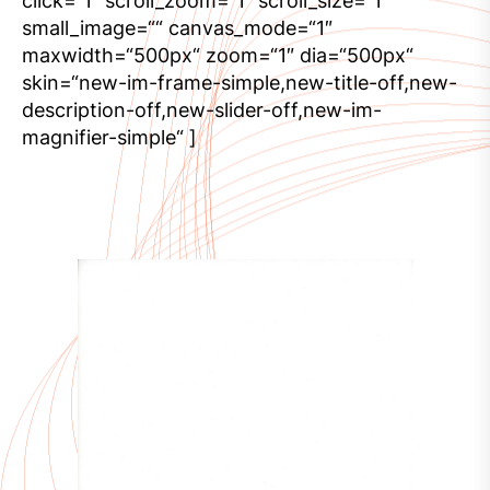
click=“1″ scroll_zoom=“1″ scroll_size=“1″
small_image=““ canvas_mode=“1″
maxwidth=“500px“ zoom=“1″ dia=“500px“
skin=“new-im-frame-simple,new-title-off,new-
description-off,new-slider-off,new-im-
magnifier-simple“ ]