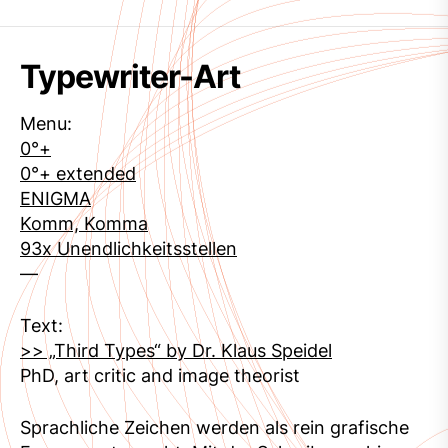
Typewriter-Art
Menu:
0°+
0°+ extended
ENIGMA
Komm, Komma
93x Unendlichkeitsstellen
—
Text:
>> „Third Types“ by Dr. Klaus Speidel
PhD, art critic and image theorist
Sprachliche Zeichen werden als rein grafische