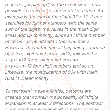
require a „beginning“, so the expansion is only
possible in a vertical or horizontal direction. An
example is the sum of the digits 93 = 12. If one
searches for further numbers with the same
sum of the digits, the values in the multi-digit
areas add up to infinity, since an infinite number
of zeros can be added to these numbers.
However, the mathematical beginning is formed
by 7 two-digit numbers x+y=12, followed by
x+y+z=12 three-digit numbers and
x+y+z+n=12 four-digit numbers and so on.
Likewise, the multiplication of 93x with itself
runs in ‚linear‘ infinity.
To represent these infinities, patterns are
created that contain the possibility of infinite
expansion in at least 2 directions. The abstract
signs are thereby examined as purely graphic