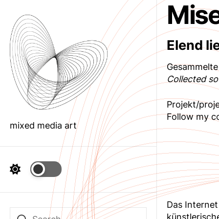
Mis
Skip
to
the
content
Elend li
Gesammelte 
Collected s
Projekt/proje
Follow my co
mixed media art
Das Internet 
künstlerisch