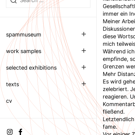
Gesellschaft
immer ein In
Meiner Arbei
Diskussione
Show
spammuseum
diese Wortsc
sub
mich teilwei
menu
Show
work samples
Während ich 
sub
empfinde, sc
menu
Grenzen wer
Show
selected exhibitions
sub
Mehr Distanz
menu
Es wird gehe
Show
texts
zelebriert. 
sub
menu
reagieren. 
cv
Kommentarber
fließend.
Letztendlich
fame.
Instagram
facebook
Vor einiger