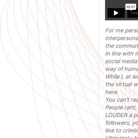
For me perso
interpersona
the communic
In line with
social media
way of huma
While I, at l
the virtual 
here.
You can’t re
People rant,
LOUDER a pos
followers, y
line to crimi