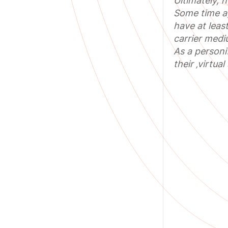
Ultimately, h
Some time ag
have at leas
carrier medi
As a personi
their ‚virtual