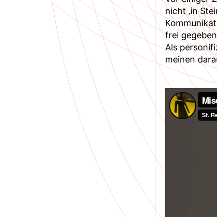
nicht ‚in St
Kommunikati
frei gegebe
Als personif
meinen daraus