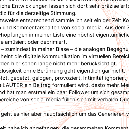
liche Entwicklungen lassen sich dort sehr präzise e
diz für die derzeitige Stimmung.
tsweise entsprechend sammle ich seit einiger Zeit 
n und Kommentarspalten von social media. Aus dem
höpfungen in meiner Liste eine höchst eigentümlich
se amüsiert oder deprimiert.
– zumindest in meiner Blase – die analogen Begegnu
heint die digitale Kommunikation im virtuellen Berei
den hier schon lange nicht mehr berücksichtigt.
losigkeit ohne Berührung geht eigentlich gar nicht.
tzt, gepetzt, gelogen, provoziert, Intimität ignorier
Je LAUTER ein Beitrag formuliert wird, desto mehr Me
Und hat man erstmal ein paar Follower um sich gesam
eiche von social media füllen sich mit verbalen Quer
 geht es hier aber hauptsächlich um das Generieren v
 Zeit habe ich angefangen, die gesammelten Komment