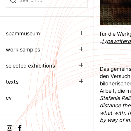
Show
spammuseum
für die Werk
sub
„typewriter
menu
Show
work samples
sub
menu
Show
selected exhibitions
Das gemeins
sub
menu
den Versuch,
Show
texts
bildnerische
sub
Arbeit, die 
menu
cv
Stefanie Rel
distance the
what with, t
by way of int
Instagram
facebook