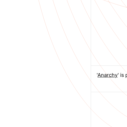
'
Anarchy
' i