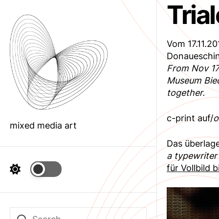
Tria
Skip
to
the
content
Vom 17.11.20
Donauesching
From Nov 17t
Museum Bied
together.
c-print auf/
o
mixed media art
Das überlage
a typewriter
für Vollbild b