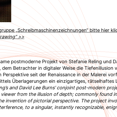
gruppe „Schreibmaschinenzeichnungen“ bitte hier kli
drawing“ >>
ame postmoderne Projekt von Stefanie Reling und D
 dem Betrachter in digitaler Weise die Tiefenillusion
n Perspektive seit der Renaissance in der Malerei vor
mittels Überlagerungen ein einzigartiges, rätselhafte
ing’s and David Lee Burns’ conjoint post-modern projec
 viewer from the illusion of depth; commonly found in
he invention of pictorial perspective. The project in
erference, to a singular, instantly recognizable, enig