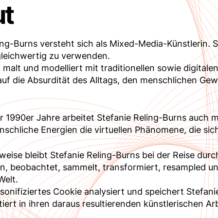
ut
ing-Burns versteht sich als Mixed-Media-Künstlerin. Si
gleichwertig zu verwenden.
 malt und modelliert mit traditionellen sowie digitalen
uf die Absurdität des Alltags, den menschlichen Ge
er 1990er Jahre arbeitet Stefanie Reling-Burns auch 
chliche Energien die virtuellen Phänomene, die sic
weise bleibt Stefanie Reling-Burns bei der Reise durch
 beobachtet, sammelt, transformiert, resampled und
Welt.
rsonifiziertes Cookie analysiert und speichert Stefa
ert in ihren daraus resultierenden künstlerischen Arbe