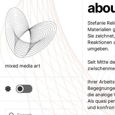
abo
Skip
to
the
content
Stefanie Rel
Materialien 
Sie zeichnet,
Reaktionen a
umgeben.
Seit Mitte d
mixed media art
zwischenmens
Ihrer Arbeits
Begegnungen,
die analoge 
Als quasi pe
und konfronti