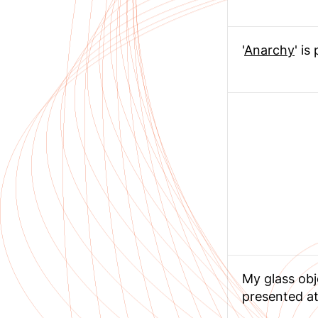
'
Anarchy
' i
My glass obj
presented at