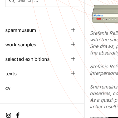
Show
spammuseum
Stefanie Rel
sub
menu
with the sam
Show
work samples
She draws, p
sub
the absurdit
menu
Show
selected exhibitions
sub
Stefanie Rel
menu
interpersona
Show
texts
sub
menu
She remains 
cv
observes, co
As a quasi-p
in her result
Instagram
facebook